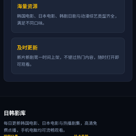
海量资源
韩国电影、日本电影、韩剧日剧与动漫综艺类型齐全，
满足不同口味。
及时更新
新片新剧第一时间上架，不错过热门内容，随时打开即
可观看。
日韩影库
每日更新韩国电影、日本电影与热播剧集，高清免
费点播，手机电脑均可流畅观看。