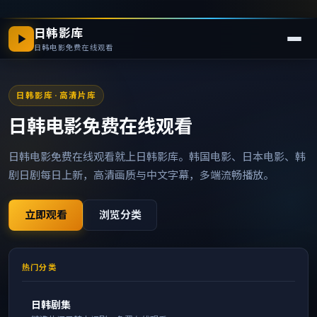
日韩影库
日韩电影免费在线观看
日韩影库
· 高清片库
日韩电影免费在线观看
日韩电影免费在线观看就上日韩影库。韩国电影、日本电影、韩
剧日剧每日上新，高清画质与中文字幕，多端流畅播放。
立即观看
浏览分类
热门分类
日韩剧集