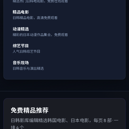
精选热门日韩电视剧，免费在线观看
精品电影
日韩精品电影，高清免费观看
动漫精选
精彩的日本动漫作品集合，免费观看
综艺节目
人气日韩综艺节目
音乐现场
日韩音乐与演出精选
免费精品推荐
日韩影库编辑精选韩国电影、日本电影，每页 8 部 · 一
排 4 个